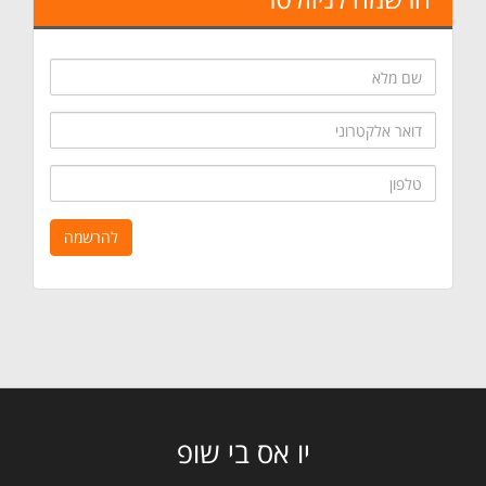
שם
מלא
דואר
אלקטרוני
טלפון
להרשמה
יו אס בי שופ