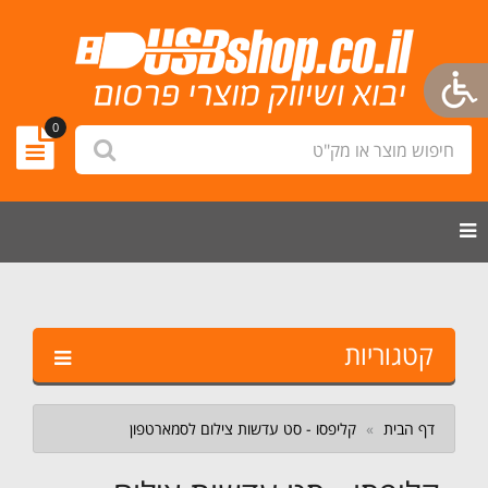
new
0
חיפוש
לחץ לחיפוש
מוצר
logo.png
או
מק"ט
הצג תפריט ניווט
קטגוריות
דף הבית
קליפסו - סט עדשות צילום לסמארטפון