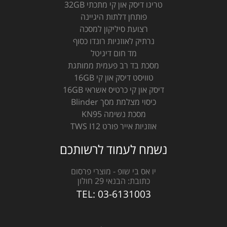
טריגו דיסק און קי מתכתי 32GB
פותחן דלתות היגיינה
רצועת סיליקון למסכה
נרתיק לאוזניות רונדו כסוף
מד חום דיגיטל
מסכת בד רב פעמית ממותגת
טוויסט דיסק און קי 16GB
דיסק און קי כרטיס אשראי 16GB
כיסוי מצלמת מסך Blinder
מסכת נשימה KN95
אוזניות אייר פורט TWS I12
נשמח לעמוד לרשותכם
יו אס בי שופ - מוצרי פרסום
כתובת:
הבנאי 29 חולון
TEL:
03-6131003