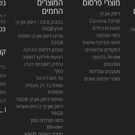
מוצרי פרסום
המוצרים
נש
החמים
דיסק און קי
יו 
קורונה Corona
כתו
במבוק V3.0 - דיסק און קי
מטענים ניידים
מעץ 16GB
03
ות
כיסוי מצלמה
טריגו דיסק און קי מתכתי
חיטוי והגיינה אישית
32GB
רמקולים אלחוטיים
פותחן דלתות היגיינה
קצ
אוזניות בלוטוס
רצועת סיליקון למסכה
גאדגטים
נרתיק לאוזניות רונדו
כסוף
מטענים וסוללות
והפ
מד חום דיגיטל
מוצרי פרסום שונים
מתנ
מסכת בד רב פעמית
ממותגת
מתמ
טוויסט דיסק און קי 16GB
דגל
דיסק און קי כרטיס אשראי
16GB
כיסוי מצלמת מסך
Blinder
מסכת נשימה KN95