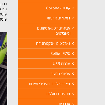
בדרך 
קורונה Corona
דפוס UV. ההדפסה מתבצעת באמצעות מדפסת ייעודית, והצבע מתייבש על ידי מנו
שיטת הדפסה
רמקולים אוזניות
שיטה 
אביזרים לסמארטפונים
וטאבלטים
גאדג'טים ואלקטרוניקה
סלפי - Selfie
ערכות USB
אביזרי מחשב
מצביעי לייזר ומעבירי מצגות
מטענים וסוללות
עכברים