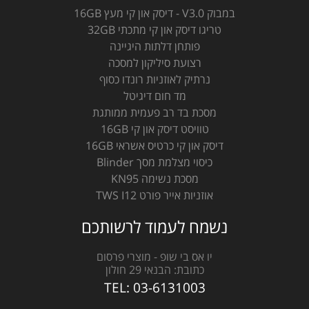
במבוק V3.0 - דיסק און קי מעץ 16GB
טריגו דיסק און קי מתכתי 32GB
פותחן דלתות היגיינה
רצועת סיליקון למסכה
נרתיק לאוזניות רונדו כסוף
מד חום דיגיטל
מסכת בד רב פעמית ממותגת
טוויסט דיסק און קי 16GB
דיסק און קי כרטיס אשראי 16GB
כיסוי מצלמת מסך Blinder
מסכת נשימה KN95
אוזניות אייר פורט TWS I12
נשמח לעמוד לרשותכם
יו אס בי שופ - מוצרי פרסום
כתובת:
הבנאי 29 חולון
TEL:
03-6131003