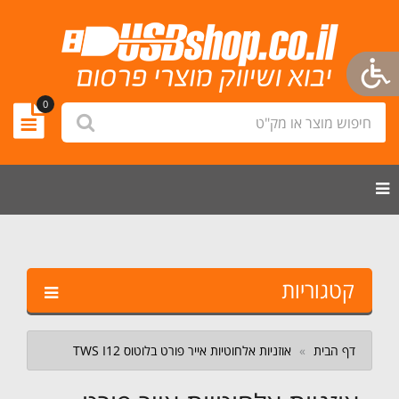
new
0
חיפוש
לחץ לחיפוש
מוצר
logo.png
או
מק"ט
הצג תפריט ניווט
קטגוריות
דף הבית
אוזניות אלחוטיות אייר פורט בלוטוס TWS I12