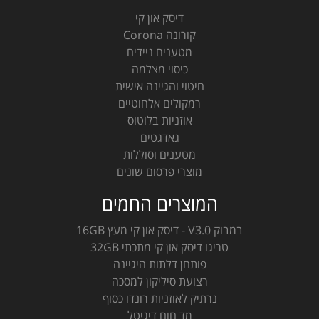
דיסק און קי
קורונה Corona
מטענים ניידים
כיסוי מצלמה
חיטוי והגיינה אישית
רמקולים אלחוטיים
אוזניות בלוטוס
גאדגטים
מטענים וסוללות
מוצרי פרסום שונים
המוצרים החמים
במבוק V3.0 - דיסק און קי מעץ 16GB
טריגו דיסק און קי מתכתי 32GB
פותחן דלתות היגיינה
רצועת סיליקון למסכה
נרתיק לאוזניות רונדו כסוף
מד חום דיגיטל