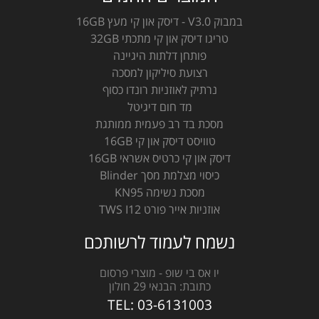
במבוק V3.0 - דיסק און קי מעץ 16GB
טריגו דיסק און קי מתכתי 32GB
פותחן דלתות היגיינה
רצועת סיליקון למסכה
נרתיק לאוזניות רונדו כסוף
מד חום דיגיטל
מסכת בד רב פעמית ממותגת
טוויסט דיסק און קי 16GB
דיסק און קי כרטיס אשראי 16GB
כיסוי מצלמת מסך Blinder
מסכת נשימה KN95
אוזניות אייר פורט TWS I12
נשמח לעמוד לרשותכם
יו אס בי שופ - מוצרי פרסום
כתובת:
הבנאי 29 חולון
TEL:
03-6131003