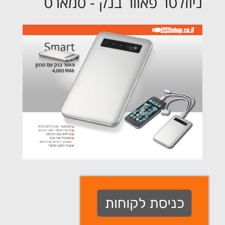
ניוזלטר פאוור בנק - סמארט