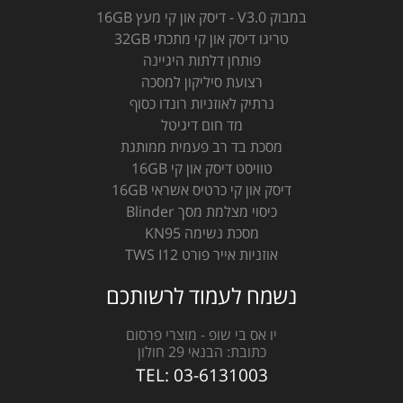
במבוק V3.0 - דיסק און קי מעץ 16GB
טריגו דיסק און קי מתכתי 32GB
פותחן דלתות היגיינה
רצועת סיליקון למסכה
נרתיק לאוזניות רונדו כסוף
מד חום דיגיטל
מסכת בד רב פעמית ממותגת
טוויסט דיסק און קי 16GB
דיסק און קי כרטיס אשראי 16GB
כיסוי מצלמת מסך Blinder
מסכת נשימה KN95
אוזניות אייר פורט TWS I12
נשמח לעמוד לרשותכם
יו אס בי שופ - מוצרי פרסום
כתובת:
הבנאי 29 חולון
TEL:
03-6131003