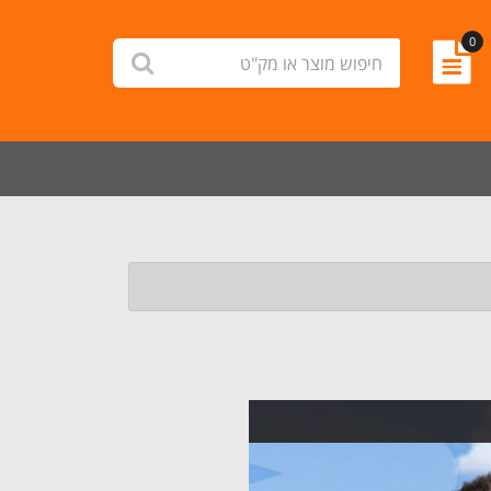
0
חיפוש
לחץ לחיפוש
מוצר
או
מק"ט