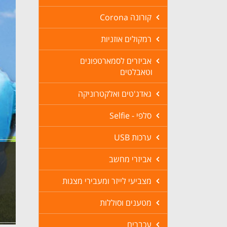
קורונה Corona
רמקולים אוזניות
אביזרים לסמארטפונים
וטאבלטים
גאדג'טים ואלקטרוניקה
סלפי - Selfie
ערכות USB
אביזרי מחשב
מצביעי לייזר ומעבירי מצגות
מטענים וסוללות
עכברים