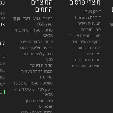
מוצרי פרסום
המוצרים
נש
החמים
דיסק און קי
יו 
קורונה Corona
כתו
במבוק V3.0 - דיסק און קי
מטענים ניידים
מעץ 16GB
03
ות
כיסוי מצלמה
טריגו דיסק און קי מתכתי
חיטוי והגיינה אישית
32GB
רמקולים אלחוטיים
פותחן דלתות היגיינה
קצ
אוזניות בלוטוס
רצועת סיליקון למסכה
גאדגטים
נרתיק לאוזניות רונדו
כסוף
מטענים וסוללות
והפ
מד חום דיגיטל
מוצרי פרסום שונים
מתנ
מסכת בד רב פעמית
ממותגת
מתמ
טוויסט דיסק און קי 16GB
דגל
דיסק און קי כרטיס אשראי
16GB
כיסוי מצלמת מסך
Blinder
מסכת נשימה KN95